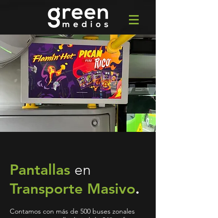
Pantallas
en
Transporte Masivo
.
Contamos con más de 500 buses zonales