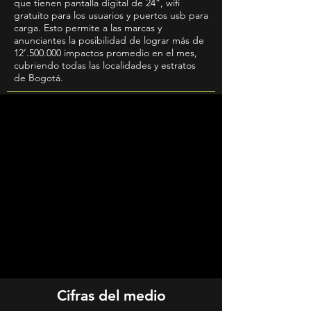
que tienen pantalla digital de 24”, wifi
gratuito para los usuarios y puertos usb para
carga. Esto permite a las marcas y
anunciantes la posibilidad de lograr más de
12’.500.000 impactos promedio en el mes,
cubriendo todas las localidades y estratos
de Bogotá.
Cifras del medio