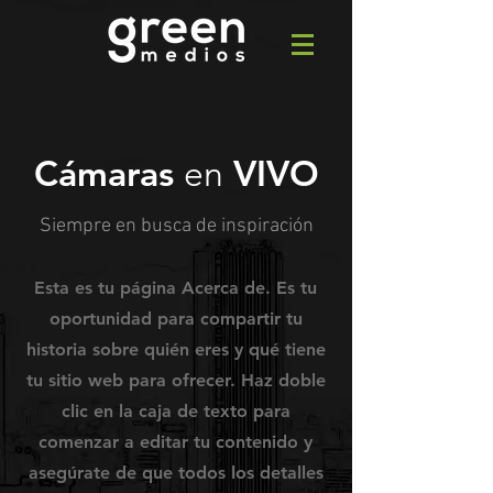
Cámaras
VIVO
en
Siempre en busca de inspiración
Esta es tu página Acerca de. Es tu
oportunidad para compartir tu
historia sobre quién eres y qué tiene
tu sitio web para ofrecer. Haz doble
clic en la caja de texto para
comenzar a editar tu contenido y
asegúrate de que todos los detalles