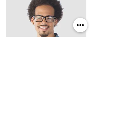
Tom Valdez
RRHH